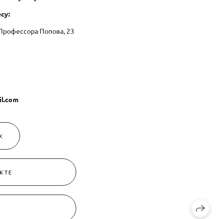
су:
 Профессора Попова, 23
il.com
X
КТЕ