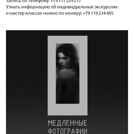
Запись по телефону: +79 117 229 217
Узнать информацию об индивидуальных экскурсиях
и мастер-классах можно по номеру: +79 119 234 485