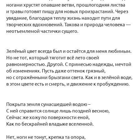
ногами хрустят опавшие ветви, прошлогодняя листва
и травы готовят пищу для новых произрастаний. Через
увядание, благодаря теплу жизнь находит пути для
творческих вдохновений. Такова и природа человека —
неотъемлемой частички сущего.
Зелёный цвет всегда был и остаётся для меня любимым.
Но не тот, который тяготит всё лето своей
равномерностью. Другой. С примесью надежды, мечтой
об изменениях. Пусть даже оттенок грязный,
но с отражёнными брызгами света. Как и в зелёной воде,
в этом цвете есть и смерть, и движение к пробуждению.
Покрыта земля сумасшедшей водою –
С ней справится солнце лишь поздней весною,
Сейчас же хожу по поверхности еной,
Как по бескрайней владыке вселенной.
Нет, ноги не тонут, крепка та опора,