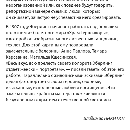
неорганизованной или, как позднее будут говорить,
репортажной манере съемки; люди, которых
он снимает, зачастую не успевают на него среагировать.
В 1907 году Эберлинг начинает работать над большим
полотном из балетного мира «Храм Терпсихоры»,
в которой он изобразит многих известных танцовщиц
тех лет. Для этой картины ему позировали
замечательные балерины Анна Павлова, Тамара
Карсавина, Матильда Кшесинская.
«Весь вкус, всю прелесть своего колорита Эберлинг
отдает женским портретам», — писали газеты об этой его
работе. Параллельно с живописными эскизами Эберлинг
делал фотопортреты своих героинь, озорные,
изысканные, исполненные любви и восхищения. Эти
замечательные работы мастера также являются
безусловным открытием отечественной светописи.
Владимир НИКИТИН