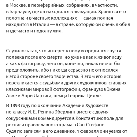
в Москве, в периферийных собраниях, в частности,
в Барнауле, где он находился в эвакуации. Хранятся его
полотна и в частных коллекциях — самая полная
находится в Италии — в стране, которую он очень любил
и где часто и подолгу жил.
Случилось так, что интерес к нему возродился спустя
полвека после его смерти, но уже не как к живописцу,
а как к фотографу, чего он, конечно, никак не мог бы
предположить, ибо никогда серьезно не относился
к этой стороне своего творчества. В этом его история
перекликается с судьбами других художников, ставших
классиками мировой фотографии, французов Эжена
Атже и Анри Лартига, немца Генриха Цилле.
В 1898 году по окончании Академии Художеств
по классу И. Е. Репина Эберлинг вместе с двумя
сокурсниками командируется в Константинополь для
росписи православного храма в Сан-Стефано.
Судя по записям в его дневнике, 1 февраля они уезжают