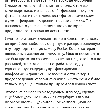
из Петербурга, а 8 февраля на пароходе «Королева
Ольга» отплывают в Константинополь. В том же
календаре находим запись от 21 февраля — «купил
фотоаппарат и принадлежности фотографические»
и уже 22 февраля — «проявил первые снимки». Так
началось его увлечение светописью, которое
продолжалось несколько десятилетий.
Судя по негативам, сделанным им в Константинополе,
он приобрел наиболее доступную и распространенную
в ту пору портативную камеру Pocket Kodak, которая
появилась в магазинах в 1895 году. Можно сказать, что
это был прототип современных «мыльниц» с той только
разницей, что этот аппарат отрабатывал одну
единственную выдержку при фиксированной
диафрагме. Ограниченные возможности камеры
предопределяли условия съемки: снимать можно было
только на улице и только при ярком солнечном свете.
Этот опыт помог ему в следующем 1899 году сделать
еще более удачные снимки в Петербурге. Главная
их особенность — удивительное композиционное
совершенство. Поражает его склонность к живой,