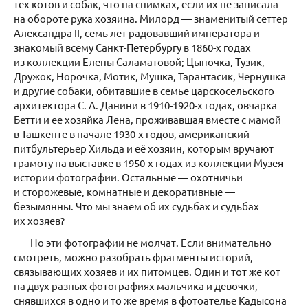
тех котов и собак, что на снимках, если их не записала
на обороте рука хозяина. Милорд — знаменитый сеттер
Александра II, семь лет радовавший императора и
знакомый всему Санкт-Петербургу в 1860-х годах
из коллекции Елены Саламатовой; Цыпочка, Тузик,
Дружок, Норочка, Мотик, Мушка, Тарантасик, Чернушка
и другие собаки, обитавшие в семье царскосельского
архитектора С. А. Данини в 1910-1920-х годах, овчарка
Бетти и ее хозяйка Лена, проживавшая вместе с мамой
в Ташкенте в начале 1930-х годов, американский
питбультерьер Хильда и её хозяин, которым вручают
грамоту на выставке в 1950-х годах из коллекции Музея
истории фотографии. Остальные — охотничьи
и сторожевые, комнатные и декоративные —
безымянны. Что мы знаем об их судьбах и судьбах
их хозяев?
Но эти фотографии не молчат. Если внимательно
смотреть, можно разобрать фрагменты историй,
связывающих хозяев и их питомцев. Один и тот же кот
на двух разных фотографиях мальчика и девочки,
снявшихся в одно и то же время в фотоателье Кадысона