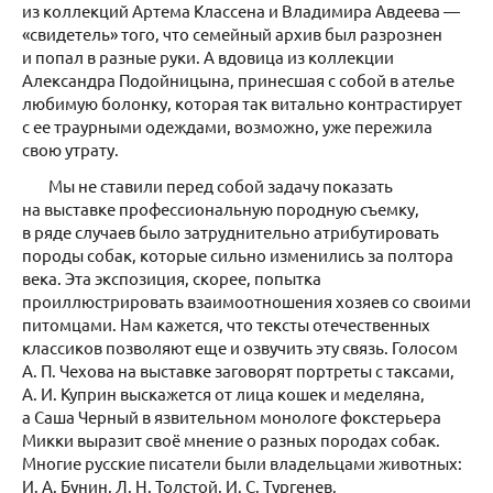
из коллекций Артема Классена и Владимира Авдеева —
«свидетель» того, что семейный архив был разрознен
и попал в разные руки. А вдовица из коллекции
Александра Подойницына, принесшая с собой в ателье
любимую болонку, которая так витально контрастирует
с ее траурными одеждами, возможно, уже пережила
свою утрату.
Мы не ставили перед собой задачу показать
на выставке профессиональную породную съемку,
в ряде случаев было затруднительно атрибутировать
породы собак, которые сильно изменились за полтора
века. Эта экспозиция, скорее, попытка
проиллюстрировать взаимоотношения хозяев со своими
питомцами. Нам кажется, что тексты отечественных
классиков позволяют еще и озвучить эту связь. Голосом
А. П. Чехова на выставке заговорят портреты с таксами,
А. И. Куприн выскажется от лица кошек и меделяна,
а Саша Черный в язвительном монологе фокстерьера
Микки выразит своё мнение о разных породах собак.
Многие русские писатели были владельцами животных:
И. А. Бунин, Л. Н. Толстой, И. С. Тургенев,