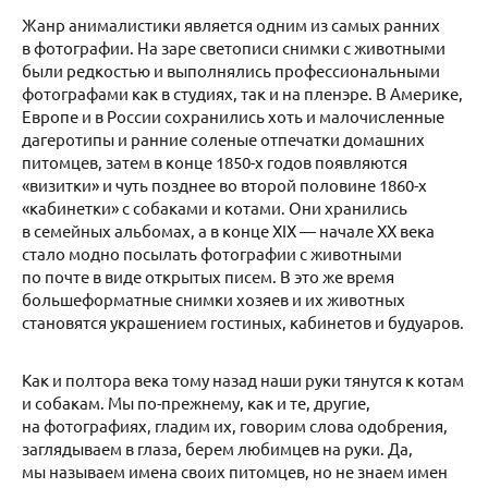
Жанр анималистики является одним из самых ранних
в фотографии. На заре светописи снимки с животными
были редкостью и выполнялись профессиональными
фотографами как в студиях, так и на пленэре. В Америке,
Европе и в России сохранились хоть и малочисленные
дагеротипы и ранние соленые отпечатки домашних
питомцев, затем в конце 1850-х годов появляются
«визитки» и чуть позднее во второй половине 1860-х
«кабинетки» с собаками и котами. Они хранились
в семейных альбомах, а в конце ХIХ — начале ХХ века
стало модно посылать фотографии с животными
по почте в виде открытых писем. В это же время
большеформатные снимки хозяев и их животных
становятся украшением гостиных, кабинетов и будуаров.
Как и полтора века тому назад наши руки тянутся к котам
и собакам. Мы по-прежнему, как и те, другие,
на фотографиях, гладим их, говорим слова одобрения,
заглядываем в глаза, берем любимцев на руки. Да,
мы называем имена своих питомцев, но не знаем имен