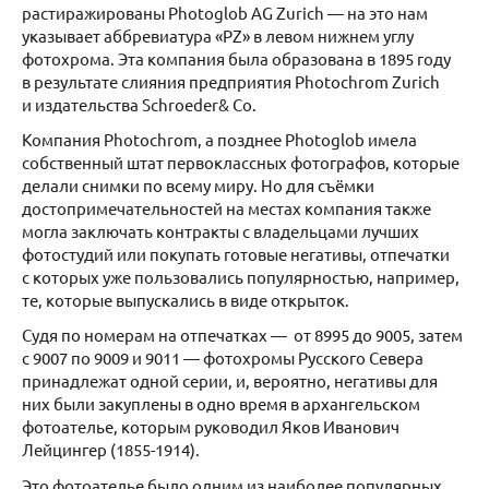
растиражированы Photoglob AG Zurich — на это нам
указывает аббревиатура «PZ» в левом нижнем углу
фотохрома. Эта компания была образована в 1895 году
в результате слияния предприятия Photochrom Zurich
и издательства Schroeder& Co.
Компания Photochrom, а позднее Photoglob имела
собственный штат первоклассных фотографов, которые
делали снимки по всему миру. Но для съёмки
достопримечательностей на местах компания также
могла заключать контракты с владельцами лучших
фотостудий или покупать готовые негативы, отпечатки
с которых уже пользовались популярностью, например,
те, которые выпускались в виде открыток.
Судя по номерам на отпечатках — от 8995 до 9005, затем
с 9007 по 9009 и 9011 — фотохромы Русского Севера
принадлежат одной серии, и, вероятно, негативы для
них были закуплены в одно время в архангельском
фотоателье, которым руководил Яков Иванович
Лейцингер (1855-1914).
Это фотоателье было одним из наиболее популярных