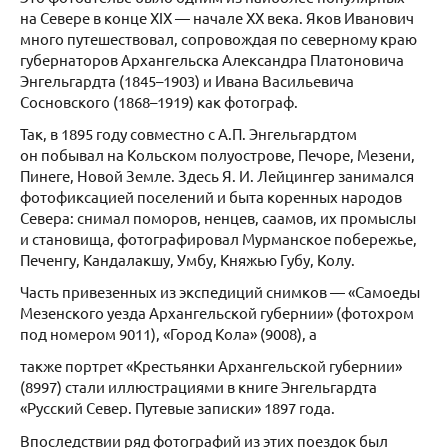
на Севере в конце ХIХ — начале ХХ века. Яков Иванович
много путешествовал, сопровождая по северному краю
губернаторов Архангельска Александра Платоновича
Энгельгардта (1845–1903) и Ивана Васильевича
Сосновского (1868–1919) как фотограф.
Так, в 1895 году совместно с А.П. Энгельгардтом
он побывал на Кольском полуострове, Печоре, Мезени,
Пинеге, Новой Земле. Здесь Я. И. Лейцингер занимался
фотофиксацией поселений и быта коренных народов
Севера: снимал поморов, ненцев, саамов, их промыслы
и становища, фотографировал Мурманское побережье,
Печенгу, Кандалакшу, Умбу, Княжью Губу, Колу.
Часть привезенных из экспедиций снимков — «Самоеды
Мезенского уезда Архангельской губернии» (фотохром
под номером 9011), «Город Кола» (9008), а
также портрет «Крестьянки Архангельской губернии»
(8997) стали иллюстрациями в книге Энгельгардта
«Русский Север. Путевые записки» 1897 года.
Впоследствии ряд фотографий из этих поездок был