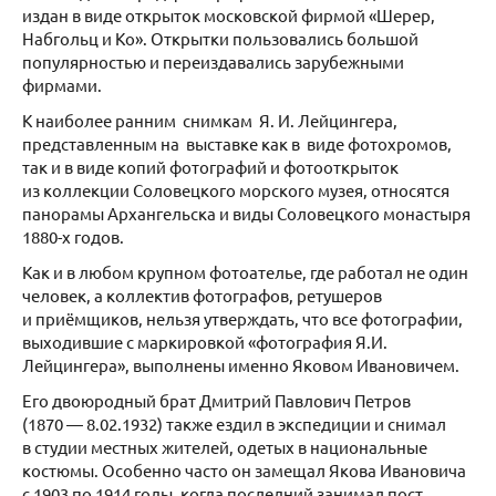
издан в виде открыток московской фирмой «Шерер,
Набгольц и Ко». Открытки пользовались большой
популярностью и переиздавались зарубежными
фирмами.
К наиболее ранним снимкам Я. И. Лейцингера,
представленным на выставке как в виде фотохромов,
так и в виде копий фотографий и фотооткрыток
из коллекции Соловецкого морского музея, относятся
панорамы Архангельска и виды Соловецкого монастыря
1880-х годов.
Как и в любом крупном фотоателье, где работал не один
человек, а коллектив фотографов, ретушеров
и приёмщиков, нельзя утверждать, что все фотографии,
выходившие с маркировкой «фотография Я.И.
Лейцингера», выполнены именно Яковом Ивановичем.
Его двоюродный брат Дмитрий Павлович Петров
(1870 — 8.02.1932) также ездил в экспедиции и снимал
в студии местных жителей, одетых в национальные
костюмы. Особенно часто он замещал Якова Ивановича
с 1903 по 1914 годы, когда последний занимал пост